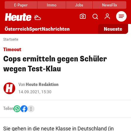
E-Paper
Immo
Jobs
NewsFlix
Arti
Österreich
Sport
Nachrichten
Neueste
Startseite
Timeout
Cops ermitteln gegen Schüler
wegen Test-Klau
Von
Heute Redaktion
14.09.2021, 15:30
Teilen
Sie gehen in die neute Klasse in Deutschland (in