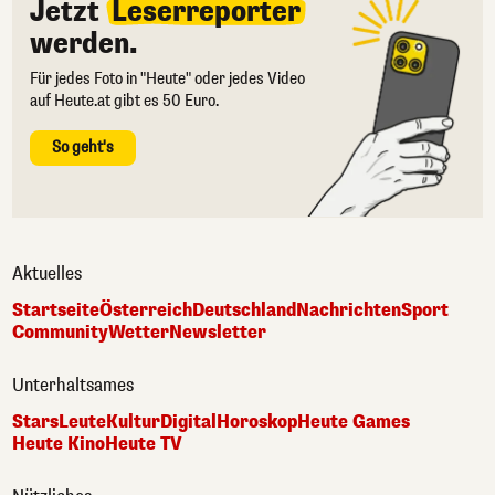
Jetzt
Leserreporter
werden.
Für jedes Foto in "Heute" oder jedes Video
auf Heute.at gibt es 50 Euro.
So geht's
Aktuelles
Startseite
Österreich
Deutschland
Nachrichten
Sport
Community
Wetter
Newsletter
Unterhaltsames
Stars
Leute
Kultur
Digital
Horoskop
Heute Games
Heute Kino
Heute TV