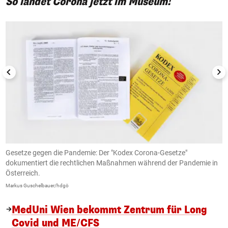
So landet Corona jetzt im Museum!
1/6
Gesetze gegen die Pandemie: Der "Kodex Corona-Gesetze"
K
dokumentiert die rechtlichen Maßnahmen während der Pandemie in
(
Österreich.
G
Markus Guschelbauer/hdgö
Ma
MedUni Wien bekommt Zentrum für Long
Covid und ME/CFS