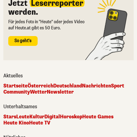
Jetzt
Leserreporter
werden.
Für jedes Foto in "Heute" oder jedes Video
auf Heute.at gibt es 50 Euro.
So geht's
Aktuelles
Startseite
Österreich
Deutschland
Nachrichten
Sport
Community
Wetter
Newsletter
Unterhaltsames
Stars
Leute
Kultur
Digital
Horoskop
Heute Games
Heute Kino
Heute TV