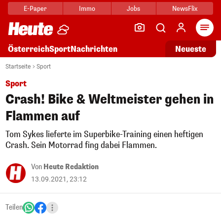
E-Paper
Immo
Jobs
NewsFlix
Arti
Österreich
Sport
Nachrichten
Neueste
Startseite
Sport
Sport
Crash! Bike & Weltmeister gehen in
Flammen auf
Tom Sykes lieferte im Superbike-Training einen heftigen
Crash. Sein Motorrad fing dabei Flammen.
Von
Heute Redaktion
13.09.2021, 23:12
Teilen