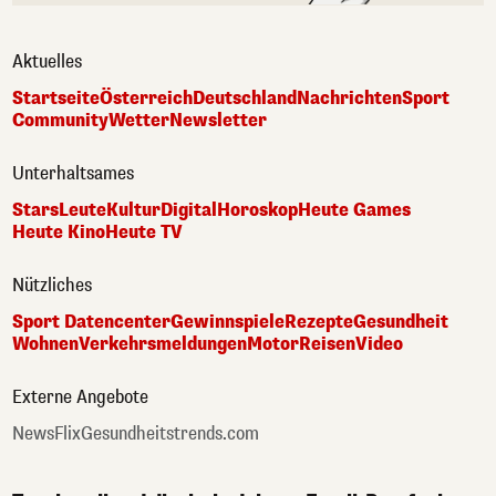
Aktuelles
Startseite
Österreich
Deutschland
Nachrichten
Sport
Community
Wetter
Newsletter
Unterhaltsames
Stars
Leute
Kultur
Digital
Horoskop
Heute Games
Heute Kino
Heute TV
Nützliches
Sport Datencenter
Gewinnspiele
Rezepte
Gesundheit
Wohnen
Verkehrsmeldungen
Motor
Reisen
Video
Externe Angebote
NewsFlix
Gesundheitstrends.com