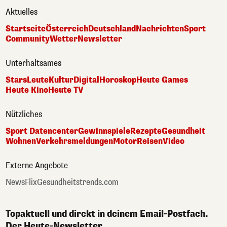
Aktuelles
Startseite
Österreich
Deutschland
Nachrichten
Sport
Community
Wetter
Newsletter
Unterhaltsames
Stars
Leute
Kultur
Digital
Horoskop
Heute Games
Heute Kino
Heute TV
Nützliches
Sport Datencenter
Gewinnspiele
Rezepte
Gesundheit
Wohnen
Verkehrsmeldungen
Motor
Reisen
Video
Externe Angebote
NewsFlix
Gesundheitstrends.com
Topaktuell und direkt in deinem Email-Postfach.
Der Heute-Newsletter.