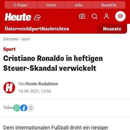
E-Paper
Immo
Jobs
NewsFlix
Arti
Österreich
Sport
Nachrichten
Neueste
Startseite
Sport
Sport
Cristiano Ronaldo in heftigen
Steuer-Skandal verwickelt
Von
Heute Redaktion
14.09.2021, 13:04
Teilen
Dem internationalen Fußball droht ein riesiger