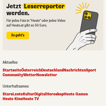
Jetzt
Leserreporter
werden.
Für jedes Foto in "Heute" oder jedes Video
auf Heute.at gibt es 50 Euro.
So geht's
Aktuelles
Startseite
Österreich
Deutschland
Nachrichten
Sport
Community
Wetter
Newsletter
Unterhaltsames
Stars
Leute
Kultur
Digital
Horoskop
Heute Games
Heute Kino
Heute TV