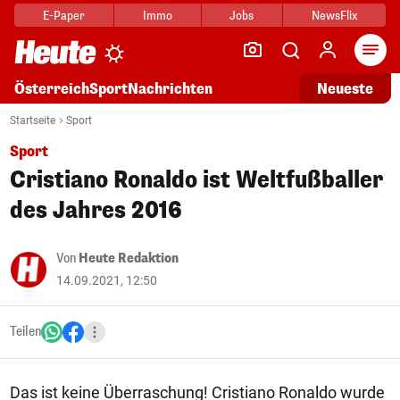
E-Paper
Immo
Jobs
NewsFlix
Arti
Österreich
Sport
Nachrichten
Neueste
Startseite
Sport
Sport
Cristiano Ronaldo ist Weltfußballer
des Jahres 2016
Von
Heute Redaktion
14.09.2021, 12:50
Teilen
Das ist keine Überraschung! Cristiano Ronaldo wurde