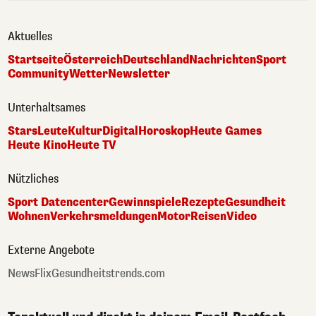
Aktuelles
Startseite
Österreich
Deutschland
Nachrichten
Sport
Community
Wetter
Newsletter
Unterhaltsames
Stars
Leute
Kultur
Digital
Horoskop
Heute Games
Heute Kino
Heute TV
Nützliches
Sport Datencenter
Gewinnspiele
Rezepte
Gesundheit
Wohnen
Verkehrsmeldungen
Motor
Reisen
Video
Externe Angebote
NewsFlix
Gesundheitstrends.com