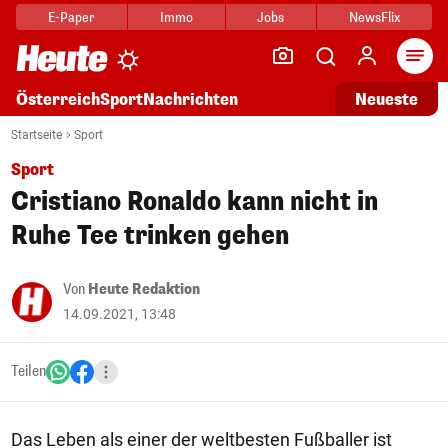
E-Paper
Immo
Jobs
NewsFlix
Arti
Österreich
Sport
Nachrichten
Neueste
Startseite
Sport
Sport
Cristiano Ronaldo kann nicht in
Ruhe Tee trinken gehen
Von
Heute Redaktion
14.09.2021, 13:48
Teilen
Das Leben als einer der weltbesten Fußballer ist