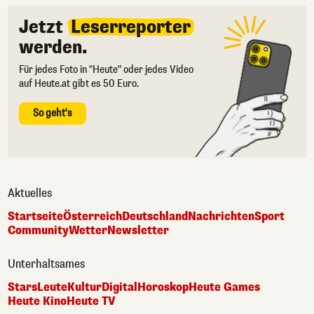
Jetzt
Leserreporter
werden.
Für jedes Foto in "Heute" oder jedes Video
auf Heute.at gibt es 50 Euro.
So geht's
Aktuelles
Startseite
Österreich
Deutschland
Nachrichten
Sport
Community
Wetter
Newsletter
Unterhaltsames
Stars
Leute
Kultur
Digital
Horoskop
Heute Games
Heute Kino
Heute TV