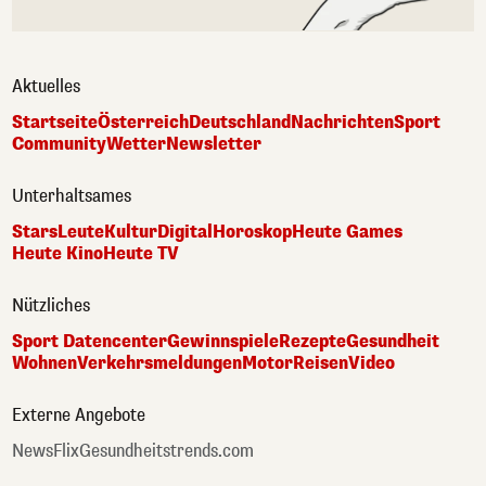
Aktuelles
Startseite
Österreich
Deutschland
Nachrichten
Sport
Community
Wetter
Newsletter
Unterhaltsames
Stars
Leute
Kultur
Digital
Horoskop
Heute Games
Heute Kino
Heute TV
Nützliches
Sport Datencenter
Gewinnspiele
Rezepte
Gesundheit
Wohnen
Verkehrsmeldungen
Motor
Reisen
Video
Externe Angebote
NewsFlix
Gesundheitstrends.com