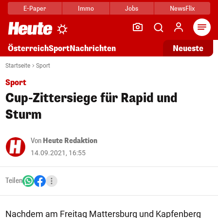
E-Paper
Immo
Jobs
NewsFlix
Arti
Österreich
Sport
Nachrichten
Neueste
Startseite
Sport
Sport
Cup-Zittersiege für Rapid und
Sturm
Von
Heute Redaktion
14.09.2021, 16:55
Teilen
Nachdem am Freitag Mattersburg und Kapfenberg