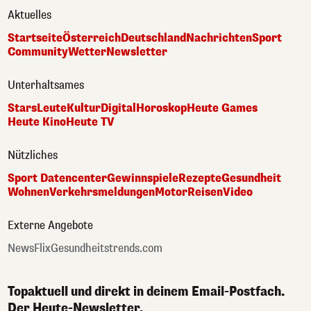
Aktuelles
Startseite
Österreich
Deutschland
Nachrichten
Sport
Community
Wetter
Newsletter
Unterhaltsames
Stars
Leute
Kultur
Digital
Horoskop
Heute Games
Heute Kino
Heute TV
Nützliches
Sport Datencenter
Gewinnspiele
Rezepte
Gesundheit
Wohnen
Verkehrsmeldungen
Motor
Reisen
Video
Externe Angebote
NewsFlix
Gesundheitstrends.com
Topaktuell und direkt in deinem Email-Postfach.
Der Heute-Newsletter.