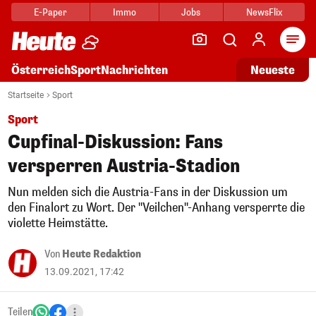
E-Paper
Immo
Jobs
NewsFlix
Arti
Österreich
Sport
Nachrichten
Neueste
Startseite
Sport
Sport
Cupfinal-Diskussion: Fans
versperren Austria-Stadion
Nun melden sich die Austria-Fans in der Diskussion um
den Finalort zu Wort. Der "Veilchen"-Anhang versperrte die
violette Heimstätte.
Von
Heute Redaktion
13.09.2021, 17:42
Teilen