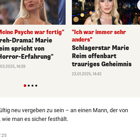
Meine Psyche war fertig"
"Ich war immer sehr
anders"
reh-Drama! Marie
Schlagerstar Marie
eim spricht von
Reim offenbart
Horror-Erfahrung"
trauriges Geheimnis
.03.2025, 14:39
23.01.2025, 14:42
gültig neu vergeben zu sein – an einen Mann, der von
 wie man es sicher festhält.
7:25