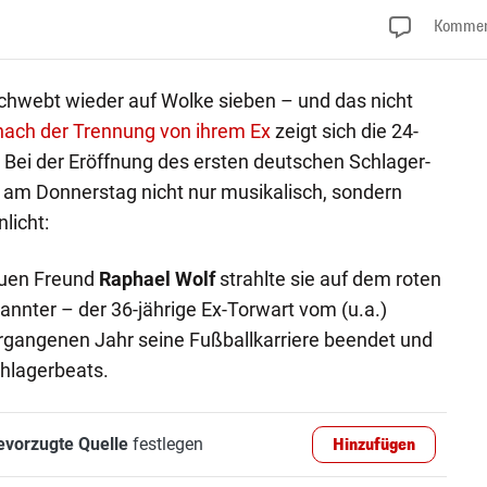
Kommen
chwebt wieder auf Wolke sieben – und das nicht
nach der Trennung von ihrem Ex
zeigt sich die 24-
bt. Bei der Eröffnung des ersten deutschen Schlager-
ie am Donnerstag nicht nur musikalisch, sondern
licht:
euen Freund
Raphael Wolf
strahlte sie auf dem roten
annter – der 36-jährige Ex-Torwart vom (u.a.)
rgangenen Jahr seine Fußballkarriere beendet und
chlagerbeats.
evorzugte Quelle
festlegen
Hinzufügen