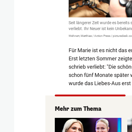
Wolf
wich beim Grand Opening des
Seit längerer Zeit wurde es bereits 
rs.
verliebt. Ihr Neuer ist kein Unbekan
Wehnert, Matthias / Action Press / picturedesk.c
Für Marie ist es nicht das e
Erst letzten Sommer zeigte
schrieb verliebt: "Die schö
schon fünf Monate später wa
wurde das Liebes-Aus erst
Mehr zum Thema