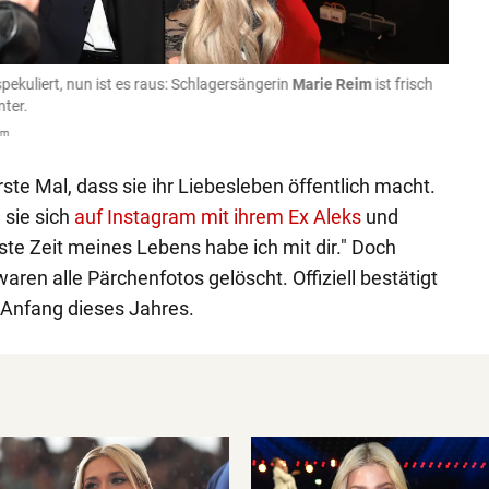
spekuliert, nun ist es raus: Schlagersängerin
Marie Reim
ist frisch
Er ist
nter.
Schla
om
Matthias
rste Mal, dass sie ihr Liebesleben öffentlich macht.
 sie sich
auf Instagram mit ihrem Ex Aleks
und
nste Zeit meines Lebens habe ich mit dir." Doch
ren alle Pärchenfotos gelöscht. Offiziell bestätigt
 Anfang dieses Jahres.