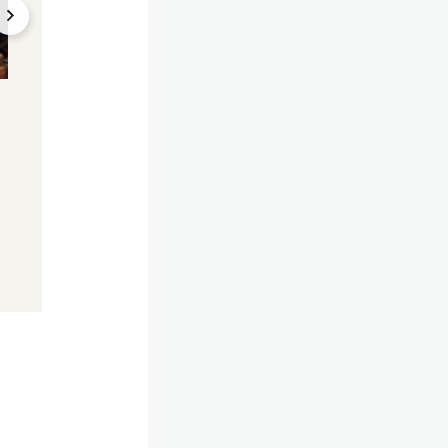
Nacktbilder enthül
"Viel Einblick": Marie
Marie Reim auch b
Reim zeigt ihre XXL-
im Playboy?
Oberweite
07.10.2024, 14:50
07.11.2024, 21:43