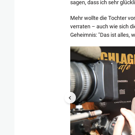
sagen, dass ich sehr glückli
Mehr wollte die Tochter v
verraten – auch wie sich di
Geheimnis: "Das ist alles,
1/2