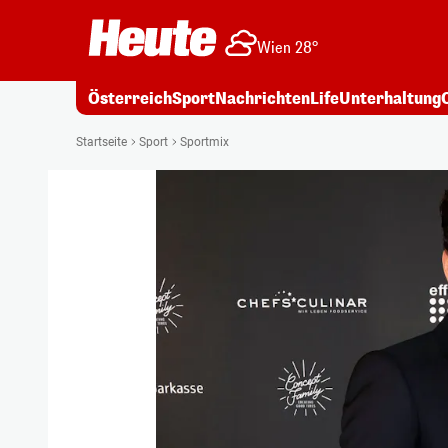
Wien 28°
Österreich
Sport
Nachrichten
Life
Unterhaltung
Startseite
Sport
Sportmix