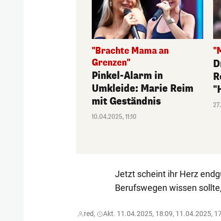
"Brachte Mama an
"
Grenzen"
D
Pinkel-Alarm in
R
Umkleide: Marie Reim
"
mit Geständnis
27
10.04.2025, 11:10
Jetzt scheint ihr Herz end
Berufswegen wissen sollte,
red,
Akt. 11.04.2025, 18:09, 11.04.2025, 1