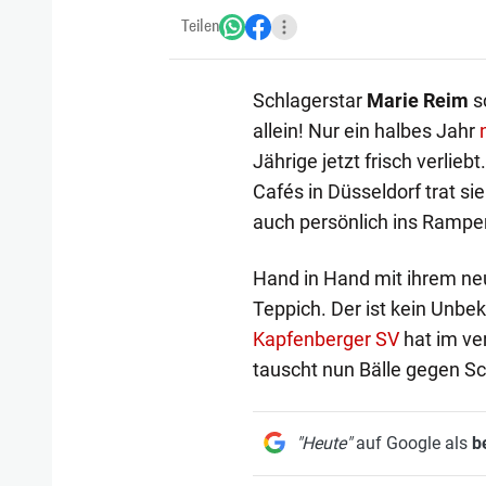
Teilen
Schlagerstar
Marie Reim
s
allein! Nur ein halbes Jahr
Jährige jetzt frisch verlie
Cafés in Düsseldorf trat s
auch persönlich ins Rampen
Hand in Hand mit ihrem n
Teppich. Der ist kein Unbek
Kapfenberger SV
hat im ve
tauscht nun Bälle gegen S
"Heute"
auf Google als
b