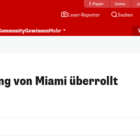
E-Paper
Immo
J
Leser-Reporter
Suchen
Community
Gewinnen
Mehr
ng von Miami überrollt