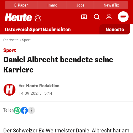
E-Paper
Immo
Jobs
NewsFlix
Arti
Österreich
Sport
Nachrichten
Neueste
Startseite
Sport
Sport
Daniel Albrecht beendete seine
Karriere
Von
Heute Redaktion
14.09.2021, 15:44
Teilen
Der Schweizer Ex-Weltmeister Daniel Albrecht hat am