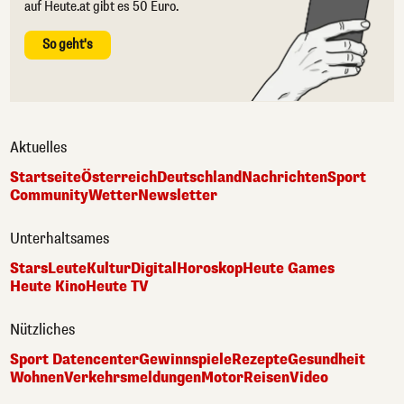
auf Heute.at gibt es 50 Euro.
So geht's
Aktuelles
Startseite
Österreich
Deutschland
Nachrichten
Sport
Community
Wetter
Newsletter
Unterhaltsames
Stars
Leute
Kultur
Digital
Horoskop
Heute Games
Heute Kino
Heute TV
Nützliches
Sport Datencenter
Gewinnspiele
Rezepte
Gesundheit
Wohnen
Verkehrsmeldungen
Motor
Reisen
Video