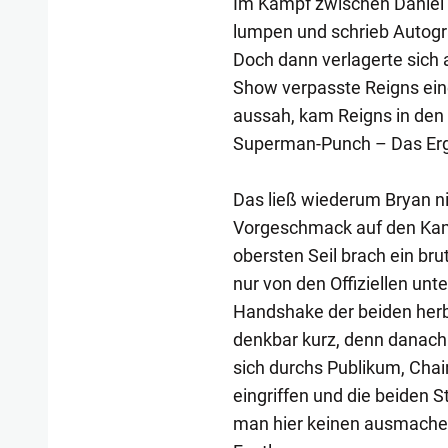
Im Kampf zwischen Daniel B
lumpen und schrieb Autogra
Doch dann verlagerte sic
Show verpasste Reigns eine
aussah, kam Reigns in den 
Superman-Punch – Das Ergeb
Das ließ wiederum Bryan ni
Vorgeschmack auf den Kam
obersten Seil brach ein br
nur von den Offiziellen un
Handshake der beiden herb
denkbar kurz, denn danach 
sich durchs Publikum, Chai
eingriffen und die beiden 
man hier keinen ausmachen