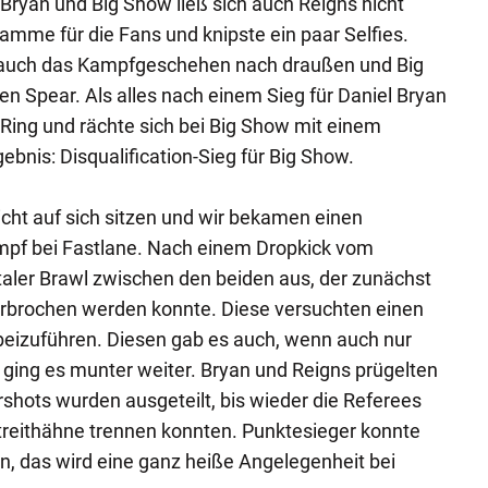
ryan und Big Show ließ sich auch Reigns nicht
mme für die Fans und knipste ein paar Selfies.
h auch das Kampfgeschehen nach draußen und Big
n Spear. Als alles nach einem Sieg für Daniel Bryan
Ring und rächte sich bei Big Show mit einem
nis: Disqualification-Sieg für Big Show.
cht auf sich sitzen und wir bekamen einen
pf bei Fastlane. Nach einem Dropkick vom
utaler Brawl zwischen den beiden aus, der zunächst
terbrochen werden konnte. Diese versuchten einen
eizuführen. Diesen gab es auch, wenn auch nur
ging es munter weiter. Bryan und Reigns prügelten
rshots wurden ausgeteilt, bis wieder die Referees
Streithähne trennen konnten. Punktesieger konnte
, das wird eine ganz heiße Angelegenheit bei