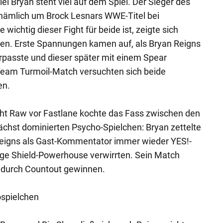
l Bryan steht viel auf dem Spiel. Der Sieger des
 nämlich um Brock Lesnars WWE-Titel bei
ichtig dieser Fight für beide ist, zeigte sich
hen. Erste Spannungen kamen auf, als Bryan Reigns
erpasste und dieser später mit einem Spear
Team Turmoil-Match versuchten sich beide
en.
ght Raw vor Fastlane kochte das Fass zwischen den
ächst dominierten Psycho-Spielchen: Bryan zettelte
igns als Gast-Kommentator immer wieder YES!-
ige Shield-Powerhouse verwirrten. Sein Match
 durch Countout gewinnen.
ospielchen