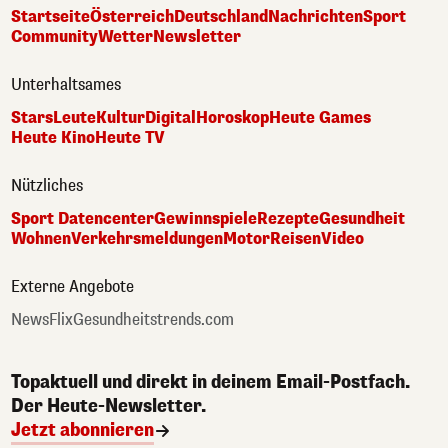
Startseite
Österreich
Deutschland
Nachrichten
Sport
Community
Wetter
Newsletter
Unterhaltsames
Stars
Leute
Kultur
Digital
Horoskop
Heute Games
Heute Kino
Heute TV
Nützliches
Sport Datencenter
Gewinnspiele
Rezepte
Gesundheit
Wohnen
Verkehrsmeldungen
Motor
Reisen
Video
Externe Angebote
NewsFlix
Gesundheitstrends.com
Topaktuell und direkt in deinem Email-Postfach.
Der Heute-Newsletter.
Jetzt abonnieren