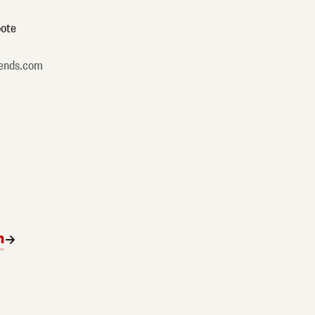
ote
ends.com
n