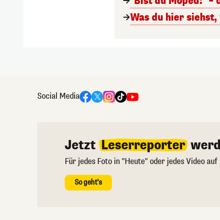
"Bist du Moped!" – 
Was du hier siehst,
Social Media
Jetzt
Leserreporter
werd
Für jedes Foto in "Heute" oder jedes Video auf
So geht's