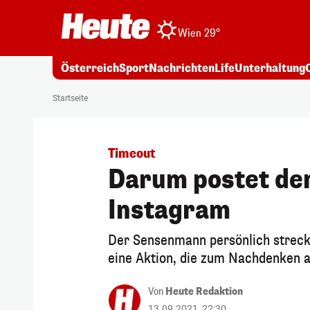
Wien 29°
Österreich
Sport
Nachrichten
Life
Unterhaltung
Startseite
Timeout
Darum postet der
Instagram
Der Sensenmann persönlich streck
eine Aktion, die zum Nachdenken a
Von
Heute Redaktion
13.09.2021, 22:30