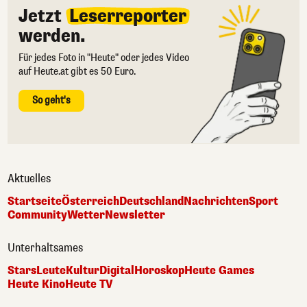
Jetzt
Leserreporter
werden.
Für jedes Foto in "Heute" oder jedes Video
auf Heute.at gibt es 50 Euro.
So geht's
Aktuelles
Startseite
Österreich
Deutschland
Nachrichten
Sport
Community
Wetter
Newsletter
Unterhaltsames
Stars
Leute
Kultur
Digital
Horoskop
Heute Games
Heute Kino
Heute TV