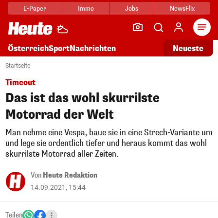
E-Paper
Immo
Jobs
NewsFlix
Arti
Österreich
Sport
Nachrichten
Neueste
Startseite
Timeout
Das ist das wohl skurrilste
Motorrad der Welt
Man nehme eine Vespa, baue sie in eine Strech-Variante um
und lege sie ordentlich tiefer und heraus kommt das wohl
skurrilste Motorrad aller Zeiten.
Von
Heute Redaktion
14.09.2021, 15:44
Teilen