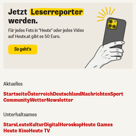
Jetzt
Leserreporter
werden.
Für jedes Foto in "Heute" oder jedes Video
auf Heute.at gibt es 50 Euro.
So geht's
Aktuelles
Startseite
Österreich
Deutschland
Nachrichten
Sport
Community
Wetter
Newsletter
Unterhaltsames
Stars
Leute
Kultur
Digital
Horoskop
Heute Games
Heute Kino
Heute TV