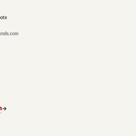
ote
ends.com
n