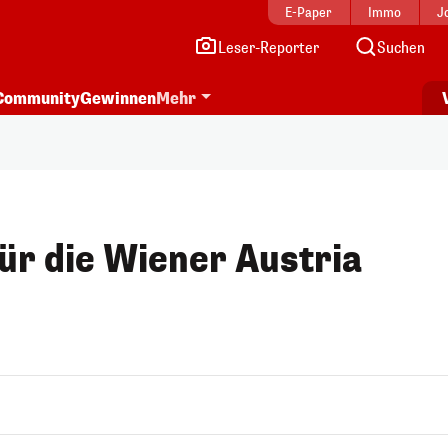
E-Paper
Immo
J
Leser-Reporter
Suchen
Community
Gewinnen
Mehr
für die Wiener Austria