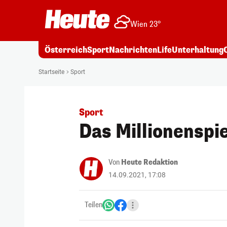
Wien 23°
Österreich
Sport
Nachrichten
Life
Unterhaltung
Startseite
Sport
Sport
Das Millionenspi
Von
Heute Redaktion
14.09.2021, 17:08
Teilen