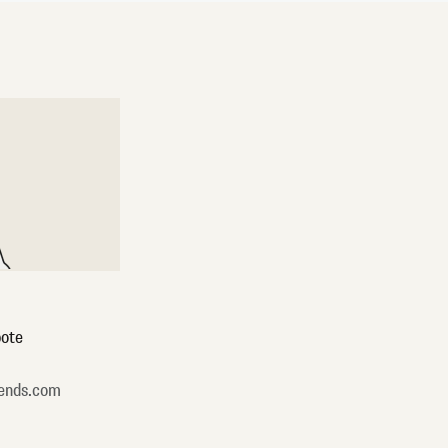
ote
ends.com