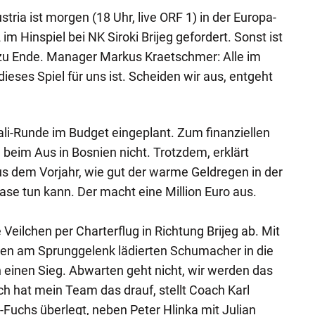
tria ist morgen (18 Uhr, live ORF 1) in der Europa-
m Hinspiel bei NK Siroki Brijeg gefordert. Sonst ist
 zu Ende. Manager Markus Kraetschmer: Alle im
dieses Spiel für uns ist. Scheiden wir aus, entgeht
uali-Runde im Budget eingeplant. Zum finanziellen
beim Aus in Bosnien nicht. Trotzdem, erklärt
s dem Vorjahr, wie gut der warme Geldregen in der
e tun kann. Der macht eine Million Euro aus.
eilchen per Charterflug in Richtung Brijeg ab. Mit
den am Sprunggelenk lädierten Schumacher in die
n einen Sieg. Abwarten geht nicht, wir werden das
ch hat mein Team das drauf, stellt Coach Karl
-Fuchs überlegt, neben Peter Hlinka mit Julian