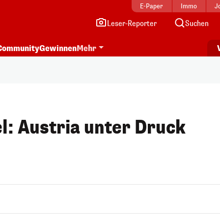
E-Paper
Immo
J
Leser-Reporter
Suchen
Community
Gewinnen
Mehr
el: Austria unter Druck