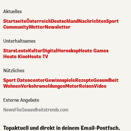
Aktuelles
Startseite
Österreich
Deutschland
Nachrichten
Sport
Community
Wetter
Newsletter
Unterhaltsames
Stars
Leute
Kultur
Digital
Horoskop
Heute Games
Heute Kino
Heute TV
Nützliches
Sport Datencenter
Gewinnspiele
Rezepte
Gesundheit
Wohnen
Verkehrsmeldungen
Motor
Reisen
Video
Externe Angebote
NewsFlix
Gesundheitstrends.com
Topaktuell und direkt in deinem Email-Postfach.