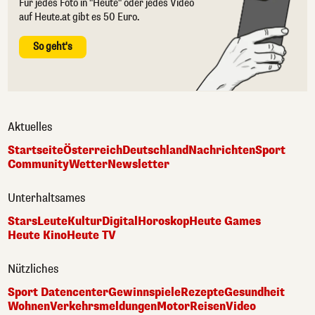
Für jedes Foto in "Heute" oder jedes Video
auf Heute.at gibt es 50 Euro.
So geht's
Aktuelles
Startseite
Österreich
Deutschland
Nachrichten
Sport
Community
Wetter
Newsletter
Unterhaltsames
Stars
Leute
Kultur
Digital
Horoskop
Heute Games
Heute Kino
Heute TV
Nützliches
Sport Datencenter
Gewinnspiele
Rezepte
Gesundheit
Wohnen
Verkehrsmeldungen
Motor
Reisen
Video