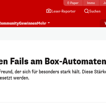
E-Paper
Immo
J
Leser-Reporter
Suchen
Community
Gewinnen
Mehr
ten Fails am Box-Automate
reund, der sich für besonders stark hält. Diese Stärk
gesetzt werden.