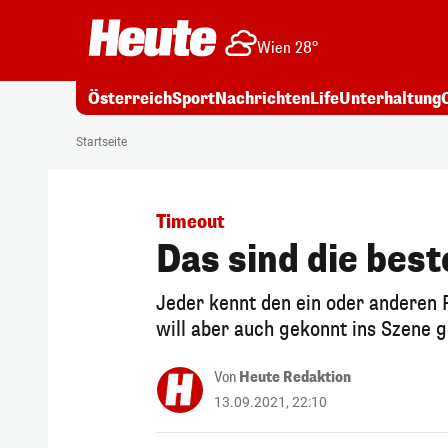
Wien 28°
Österreich
Sport
Nachrichten
Life
Unterhaltung
Startseite
Timeout
Das sind die bes
Jeder kennt den ein oder anderen F
will aber auch gekonnt ins Szene 
Von
Heute Redaktion
13.09.2021, 22:10