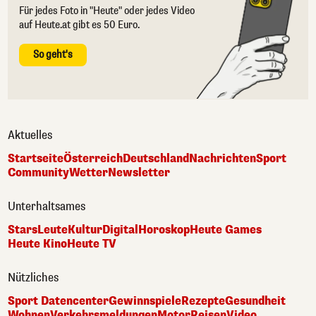
Für jedes Foto in "Heute" oder jedes Video
auf Heute.at gibt es 50 Euro.
So geht's
Aktuelles
Startseite
Österreich
Deutschland
Nachrichten
Sport
Community
Wetter
Newsletter
Unterhaltsames
Stars
Leute
Kultur
Digital
Horoskop
Heute Games
Heute Kino
Heute TV
Nützliches
Sport Datencenter
Gewinnspiele
Rezepte
Gesundheit
Wohnen
Verkehrsmeldungen
Motor
Reisen
Video