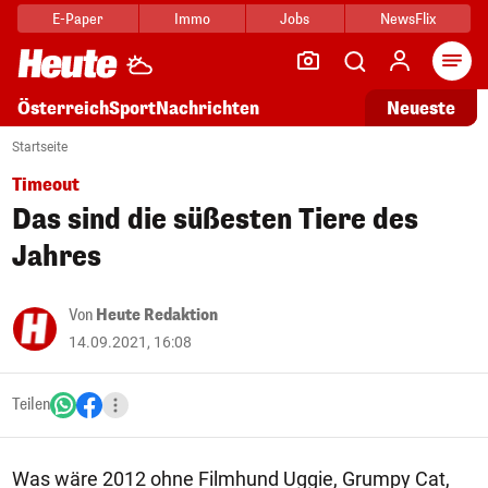
E-Paper
Immo
Jobs
NewsFlix
Arti
Österreich
Sport
Nachrichten
Neueste
Startseite
Timeout
Das sind die süßesten Tiere des
Jahres
Von
Heute Redaktion
14.09.2021, 16:08
Teilen
Was wäre 2012 ohne Filmhund Uggie, Grumpy Cat,