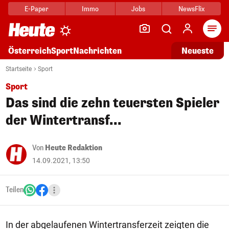
E-Paper
Immo
Jobs
NewsFlix
Arti
Österreich
Sport
Nachrichten
Neueste
Startseite
Sport
Sport
Das sind die zehn teuersten Spieler
der Wintertransf...
Von
Heute Redaktion
14.09.2021, 13:50
Teilen
In der abgelaufenen Wintertransferzeit zeigten die