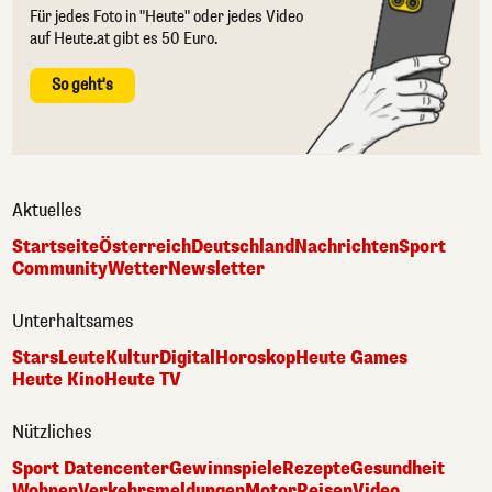
Für jedes Foto in "Heute" oder jedes Video
auf Heute.at gibt es 50 Euro.
So geht's
Aktuelles
Startseite
Österreich
Deutschland
Nachrichten
Sport
Community
Wetter
Newsletter
Unterhaltsames
Stars
Leute
Kultur
Digital
Horoskop
Heute Games
Heute Kino
Heute TV
Nützliches
Sport Datencenter
Gewinnspiele
Rezepte
Gesundheit
Wohnen
Verkehrsmeldungen
Motor
Reisen
Video