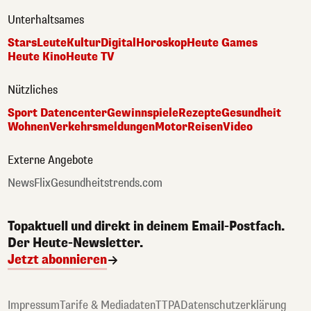
Unterhaltsames
Stars
Leute
Kultur
Digital
Horoskop
Heute Games
Heute Kino
Heute TV
Nützliches
Sport Datencenter
Gewinnspiele
Rezepte
Gesundheit
Wohnen
Verkehrsmeldungen
Motor
Reisen
Video
Externe Angebote
NewsFlix
Gesundheitstrends.com
Topaktuell und direkt in deinem Email-Postfach.
Der Heute-Newsletter.
Jetzt abonnieren
Impressum
Tarife & Mediadaten
TTPA
Datenschutzerklärung