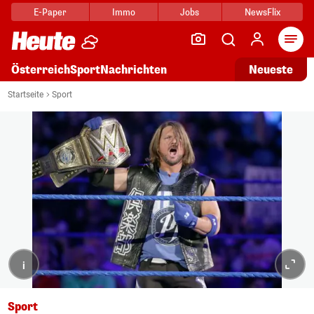
E-Paper
Immo
Jobs
NewsFlix
Arti
Österreich
Sport
Nachrichten
Neueste
Startseite
Sport
i
Sport