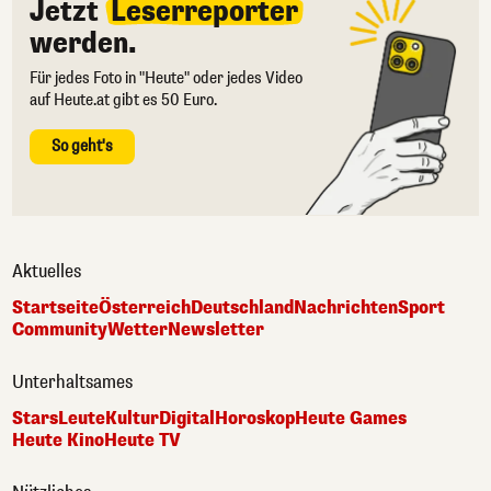
Jetzt
Leserreporter
werden.
Für jedes Foto in "Heute" oder jedes Video
auf Heute.at gibt es 50 Euro.
So geht's
Aktuelles
Startseite
Österreich
Deutschland
Nachrichten
Sport
Community
Wetter
Newsletter
Unterhaltsames
Stars
Leute
Kultur
Digital
Horoskop
Heute Games
Heute Kino
Heute TV