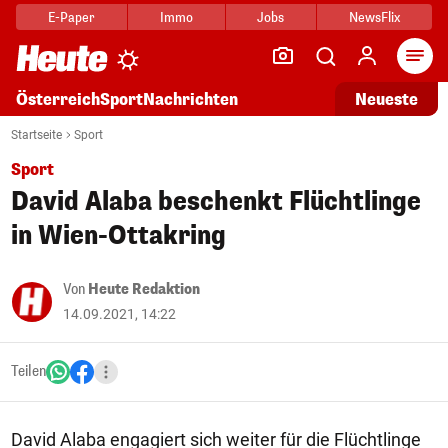
E-Paper
Immo
Jobs
NewsFlix
Arti
Österreich
Sport
Nachrichten
Neueste
Startseite
Sport
Sport
David Alaba beschenkt Flüchtlinge
in Wien-Ottakring
Von
Heute Redaktion
14.09.2021, 14:22
Teilen
David Alaba engagiert sich weiter für die Flüchtlinge