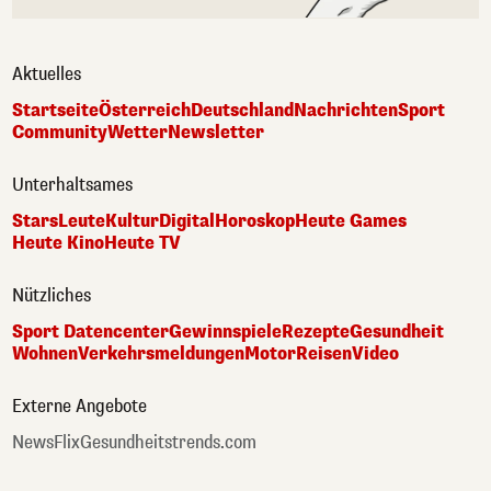
Aktuelles
Startseite
Österreich
Deutschland
Nachrichten
Sport
Community
Wetter
Newsletter
Unterhaltsames
Stars
Leute
Kultur
Digital
Horoskop
Heute Games
Heute Kino
Heute TV
Nützliches
Sport Datencenter
Gewinnspiele
Rezepte
Gesundheit
Wohnen
Verkehrsmeldungen
Motor
Reisen
Video
Externe Angebote
NewsFlix
Gesundheitstrends.com