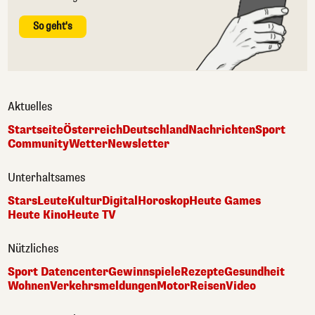
So geht's
Aktuelles
Startseite
Österreich
Deutschland
Nachrichten
Sport
Community
Wetter
Newsletter
Unterhaltsames
Stars
Leute
Kultur
Digital
Horoskop
Heute Games
Heute Kino
Heute TV
Nützliches
Sport Datencenter
Gewinnspiele
Rezepte
Gesundheit
Wohnen
Verkehrsmeldungen
Motor
Reisen
Video