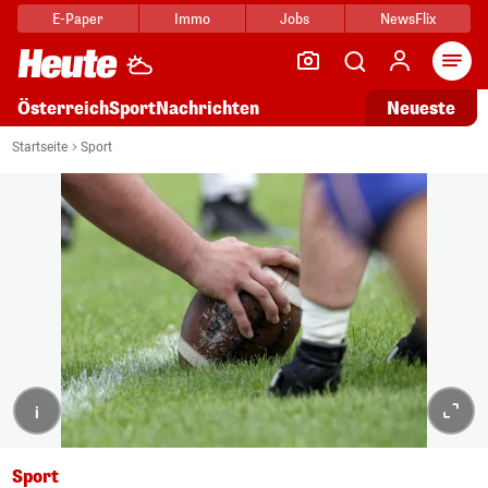
E-Paper
Immo
Jobs
NewsFlix
Arti
Österreich
Sport
Nachrichten
Neueste
Startseite
Sport
i
Sport