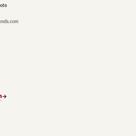
ote
ends.com
n