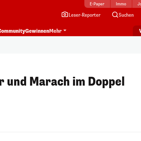
E-Paper
Immo
J
Leser-Reporter
Suchen
Community
Gewinnen
Mehr
r und Marach im Doppel