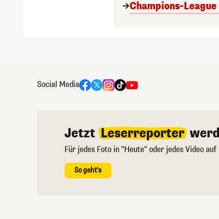
Champions-League A
Social Media
Jetzt
Leserreporter
werd
Für jedes Foto in "Heute" oder jedes Video auf
So geht's