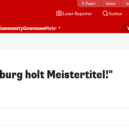
E-Paper
Immo
J
Leser-Reporter
Suchen
Community
Gewinnen
Mehr
urg holt Meistertitel!"