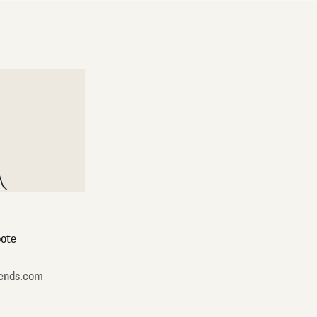
ote
ends.com