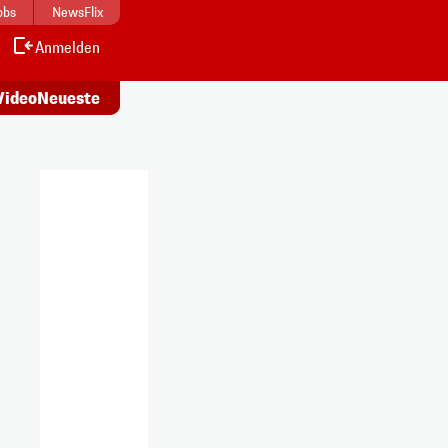
obs
NewsFlix
Anmelden
Alle
s ansehen
Artikel lesen
Video
Neueste