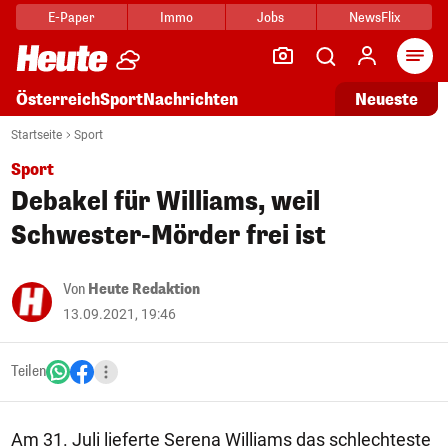
E-Paper
Immo
Jobs
NewsFlix
Arti
Österreich
Sport
Nachrichten
Neueste
Startseite
Sport
Sport
Debakel für Williams, weil
Schwester-Mörder frei ist
Von
Heute Redaktion
13.09.2021, 19:46
Teilen
Am 31. Juli lieferte Serena Williams das schlechteste