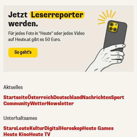
Jetzt
Leserreporter
werden.
Für jedes Foto in "Heute" oder jedes Video
auf Heute.at gibt es 50 Euro.
So geht's
Aktuelles
Startseite
Österreich
Deutschland
Nachrichten
Sport
Community
Wetter
Newsletter
Unterhaltsames
Stars
Leute
Kultur
Digital
Horoskop
Heute Games
Heute Kino
Heute TV