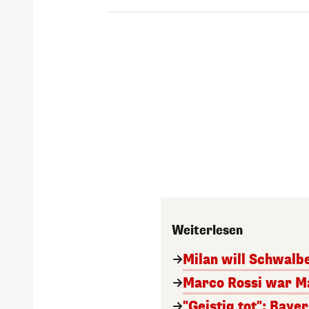
Weiterlesen
Milan will Schwal
Marco Rossi war M
"Geistig tot": Baye