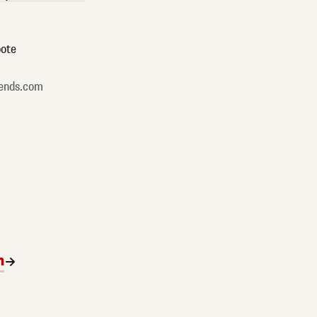
ote
ends.com
n