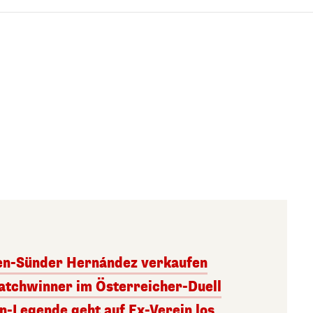
ben-Sünder Hernández verkaufen
atchwinner im Österreicher-Duell
rn-Legende geht auf Ex-Verein los