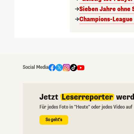
Sieben Jahre ohne 
Champions-League A
Social Media
Jetzt
Leserreporter
werd
Für jedes Foto in "Heute" oder jedes Video auf
So geht's