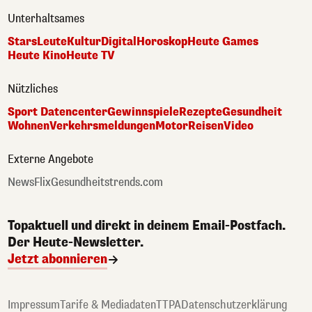
Unterhaltsames
Stars
Leute
Kultur
Digital
Horoskop
Heute Games
Heute Kino
Heute TV
Nützliches
Sport Datencenter
Gewinnspiele
Rezepte
Gesundheit
Wohnen
Verkehrsmeldungen
Motor
Reisen
Video
Externe Angebote
NewsFlix
Gesundheitstrends.com
Topaktuell und direkt in deinem Email-Postfach.
Der Heute-Newsletter.
Jetzt abonnieren
Impressum
Tarife & Mediadaten
TTPA
Datenschutzerklärung