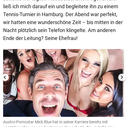
ließ ich mich darauf ein und begleitete ihn zu einem
Tennis-Turnier in Hamburg. Der Abend war perfekt,
wir hatten eine wunderschöne Zeit – bis mitten in der
Nacht plötzlich sein Telefon klingelte. Am anderen
Ende der Leitung? Seine Ehefrau!
1/50
Austro-Pornostar Mick Blue hat in seiner Karriere bereits mit
D