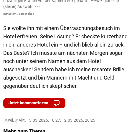
unzähligen Frauen vor der Kamera Sex gehabt.
"Heute"
gibt eine
u
(kleine) Auswahl >>>
AJ
Instagram / Screenshot
Sie wollte ihn mit einem Überraschungsbesuch im
Hotel erfreuen. Seine Lösung? Er checkte kurzerhand
in ein anderes Hotel ein – und ich blieb allein zurück.
Das Beste? Ich musste am nächsten Morgen sogar
noch unter seinem Namen aus dem Hotel
auschecken! Seitdem habe ich meine rosarote Brille
abgesetzt und bin Männern mit Macht und Geld
gegenüber deutlich skeptischer.
Jetzt kommentieren
wil,
Akt. 13.03.2025, 10:27, 12.03.2025, 20:25
Mehr zum Thema