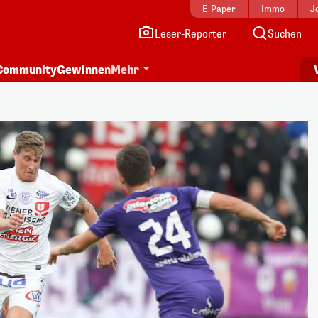
E-Paper
Immo
J
Leser-Reporter
Suchen
Community
Gewinnen
Mehr