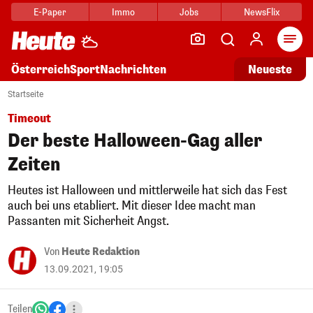
E-Paper
Immo
Jobs
NewsFlix
Arti
Österreich
Sport
Nachrichten
Neueste
Startseite
Timeout
Der beste Halloween-Gag aller
Zeiten
Heutes ist Halloween und mittlerweile hat sich das Fest
auch bei uns etabliert. Mit dieser Idee macht man
Passanten mit Sicherheit Angst.
Von
Heute Redaktion
13.09.2021, 19:05
Teilen