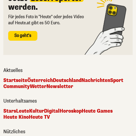
werden.
Für jedes Foto in "Heute" oder jedes Video
auf Heute.at gibt es 50 Euro.
So geht's
Aktuelles
Startseite
Österreich
Deutschland
Nachrichten
Sport
Community
Wetter
Newsletter
Unterhaltsames
Stars
Leute
Kultur
Digital
Horoskop
Heute Games
Heute Kino
Heute TV
Nützliches