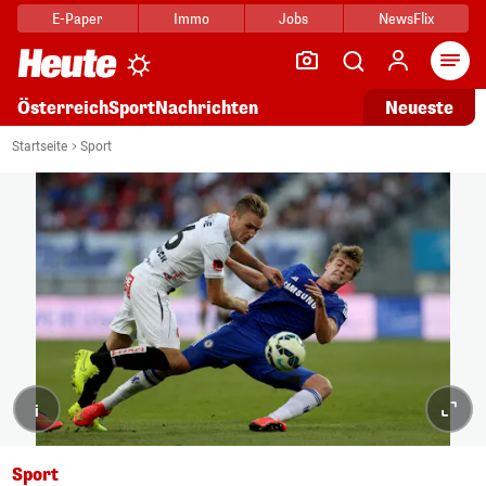
E-Paper
Immo
Jobs
NewsFlix
Arti
Österreich
Sport
Nachrichten
Neueste
Startseite
Sport
i
Sport