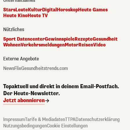
Unterhaltsames
Stars
Leute
Kultur
Digital
Horoskop
Heute Games
Heute Kino
Heute TV
Nützliches
Sport Datencenter
Gewinnspiele
Rezepte
Gesundheit
Wohnen
Verkehrsmeldungen
Motor
Reisen
Video
Externe Angebote
NewsFlix
Gesundheitstrends.com
Topaktuell und direkt in deinem Email-Postfach.
Der Heute-Newsletter.
Jetzt abonnieren
Impressum
Tarife & Mediadaten
TTPA
Datenschutzerklärung
Nutzungsbedingungen
Cookie Einstellungen