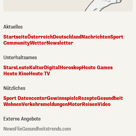
Aktuelles
Startseite
Österreich
Deutschland
Nachrichten
Sport
Community
Wetter
Newsletter
Unterhaltsames
Stars
Leute
Kultur
Digital
Horoskop
Heute Games
Heute Kino
Heute TV
Nützliches
Sport Datencenter
Gewinnspiele
Rezepte
Gesundheit
Wohnen
Verkehrsmeldungen
Motor
Reisen
Video
Externe Angebote
NewsFlix
Gesundheitstrends.com