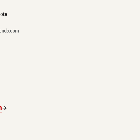
ote
ends.com
n