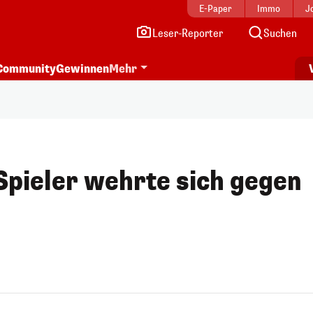
E-Paper
Immo
J
Leser-Reporter
Suchen
Community
Gewinnen
Mehr
pieler wehrte sich gegen