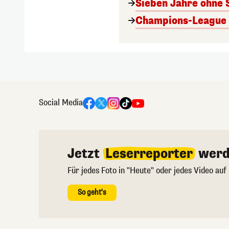
Sieben Jahre ohne 
Champions-League A
Social Media
Jetzt
Leserreporter
werd
Für jedes Foto in "Heute" oder jedes Video auf
So geht's