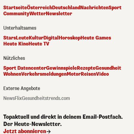
Startseite
Österreich
Deutschland
Nachrichten
Sport
Community
Wetter
Newsletter
Unterhaltsames
Stars
Leute
Kultur
Digital
Horoskop
Heute Games
Heute Kino
Heute TV
Nützliches
Sport Datencenter
Gewinnspiele
Rezepte
Gesundheit
Wohnen
Verkehrsmeldungen
Motor
Reisen
Video
Externe Angebote
NewsFlix
Gesundheitstrends.com
Topaktuell und direkt in deinem Email-Postfach.
Der Heute-Newsletter.
Jetzt abonnieren