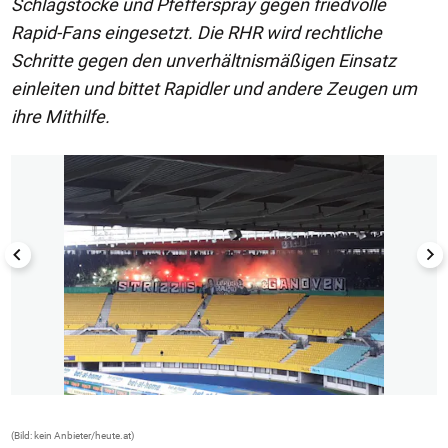
Schlagstöcke und Pfefferspray gegen friedvolle
Rapid-Fans eingesetzt. Die RHR wird rechtliche
Schritte gegen den unverhältnismäßigen Einsatz
einleiten und bittet Rapidler und andere Zeugen um
ihre Mithilfe.
1/3
(Bild: kein Anbieter/heute.at)
(B