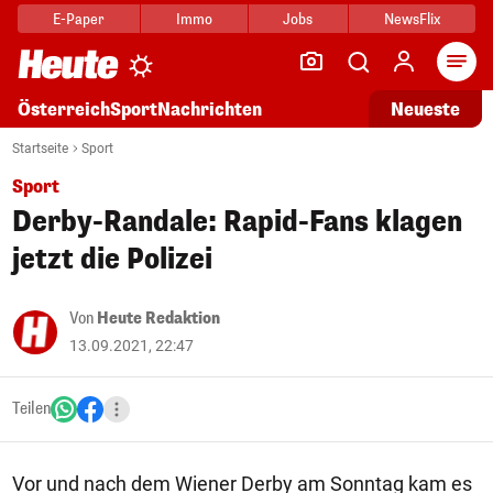
E-Paper
Immo
Jobs
NewsFlix
Arti
Österreich
Sport
Nachrichten
Neueste
Startseite
Sport
Sport
Derby-Randale: Rapid-Fans klagen
jetzt die Polizei
Von
Heute Redaktion
13.09.2021, 22:47
Teilen
Vor und nach dem Wiener Derby am Sonntag kam es