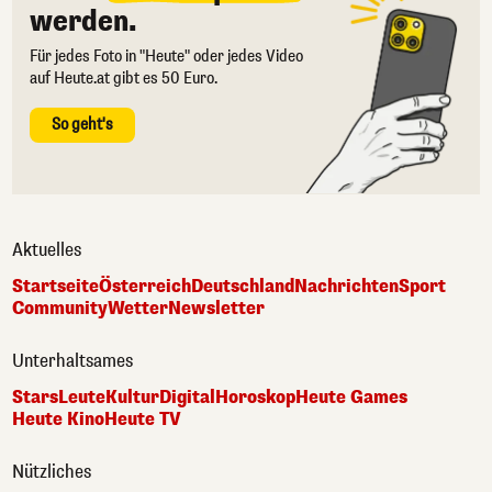
werden.
Für jedes Foto in "Heute" oder jedes Video
auf Heute.at gibt es 50 Euro.
So geht's
Aktuelles
Startseite
Österreich
Deutschland
Nachrichten
Sport
Community
Wetter
Newsletter
Unterhaltsames
Stars
Leute
Kultur
Digital
Horoskop
Heute Games
Heute Kino
Heute TV
Nützliches