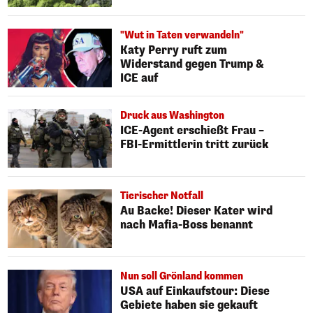
"Wut in Taten verwandeln"
Katy Perry ruft zum
Widerstand gegen Trump &
ICE auf
Druck aus Washington
ICE-Agent erschießt Frau –
FBI-Ermittlerin tritt zurück
Tierischer Notfall
Au Backe! Dieser Kater wird
nach Mafia-Boss benannt
Nun soll Grönland kommen
USA auf Einkaufstour: Diese
Gebiete haben sie gekauft