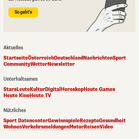
So geht's
Aktuelles
Startseite
Österreich
Deutschland
Nachrichten
Sport
Community
Wetter
Newsletter
Unterhaltsames
Stars
Leute
Kultur
Digital
Horoskop
Heute Games
Heute Kino
Heute TV
Nützliches
Sport Datencenter
Gewinnspiele
Rezepte
Gesundheit
Wohnen
Verkehrsmeldungen
Motor
Reisen
Video