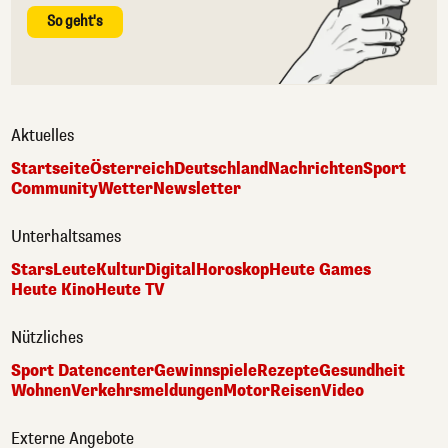
So geht's
Aktuelles
Startseite
Österreich
Deutschland
Nachrichten
Sport
Community
Wetter
Newsletter
Unterhaltsames
Stars
Leute
Kultur
Digital
Horoskop
Heute Games
Heute Kino
Heute TV
Nützliches
Sport Datencenter
Gewinnspiele
Rezepte
Gesundheit
Wohnen
Verkehrsmeldungen
Motor
Reisen
Video
Externe Angebote