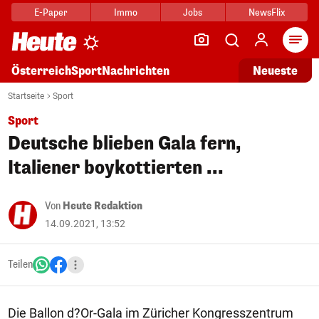
E-Paper
Immo
Jobs
NewsFlix
Arti
Österreich
Sport
Nachrichten
Neueste
Startseite
Sport
Sport
Deutsche blieben Gala fern,
Italiener boykottierten ...
Von
Heute Redaktion
14.09.2021, 13:52
Teilen
Die Ballon d?Or-Gala im Züricher Kongresszentrum