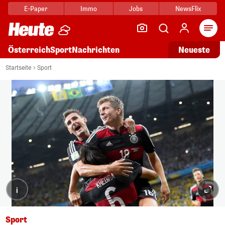
E-Paper
Immo
Jobs
NewsFlix
Arti
Österreich
Sport
Nachrichten
Neueste
Startseite
Sport
i
Sport