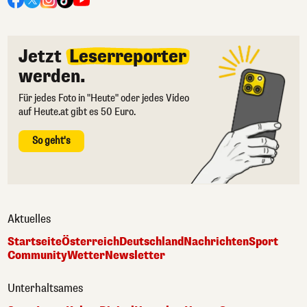
Jetzt
Leserreporter
werden.
Für jedes Foto in "Heute" oder jedes Video
auf Heute.at gibt es 50 Euro.
So geht's
Aktuelles
Startseite
Österreich
Deutschland
Nachrichten
Sport
Community
Wetter
Newsletter
Unterhaltsames