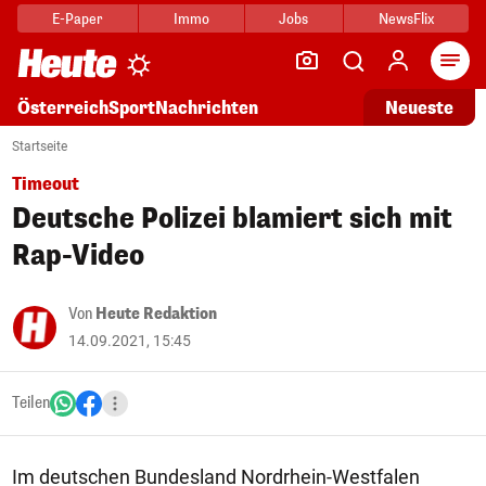
E-Paper
Immo
Jobs
NewsFlix
Arti
Österreich
Sport
Nachrichten
Neueste
Startseite
Timeout
Deutsche Polizei blamiert sich mit
Rap-Video
Von
Heute Redaktion
14.09.2021, 15:45
Teilen
Im deutschen Bundesland Nordrhein-Westfalen