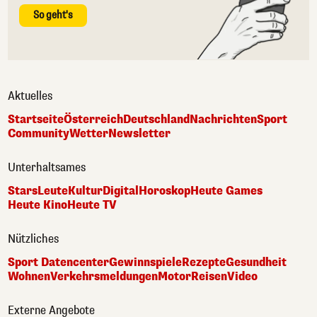
So geht's
Aktuelles
Startseite
Österreich
Deutschland
Nachrichten
Sport
Community
Wetter
Newsletter
Unterhaltsames
Stars
Leute
Kultur
Digital
Horoskop
Heute Games
Heute Kino
Heute TV
Nützliches
Sport Datencenter
Gewinnspiele
Rezepte
Gesundheit
Wohnen
Verkehrsmeldungen
Motor
Reisen
Video
Externe Angebote