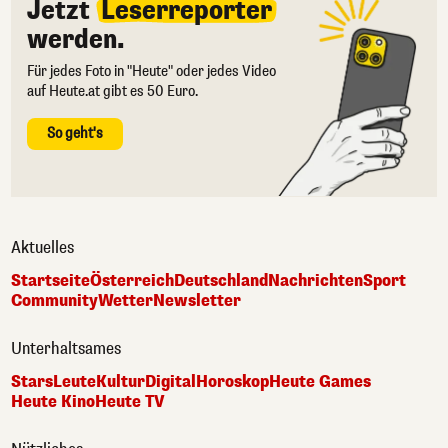
Jetzt
Leserreporter
werden.
Für jedes Foto in "Heute" oder jedes Video
auf Heute.at gibt es 50 Euro.
So geht's
Aktuelles
Startseite
Österreich
Deutschland
Nachrichten
Sport
Community
Wetter
Newsletter
Unterhaltsames
Stars
Leute
Kultur
Digital
Horoskop
Heute Games
Heute Kino
Heute TV