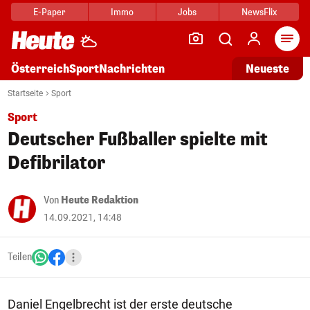
E-Paper
Immo
Jobs
NewsFlix
Arti
Österreich
Sport
Nachrichten
Neueste
Startseite
Sport
Sport
Deutscher Fußballer spielte mit
Defibrilator
Von
Heute Redaktion
14.09.2021, 14:48
Teilen
Daniel Engelbrecht ist der erste deutsche