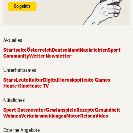
So geht's
Aktuelles
Startseite
Österreich
Deutschland
Nachrichten
Sport
Community
Wetter
Newsletter
Unterhaltsames
Stars
Leute
Kultur
Digital
Horoskop
Heute Games
Heute Kino
Heute TV
Nützliches
Sport Datencenter
Gewinnspiele
Rezepte
Gesundheit
Wohnen
Verkehrsmeldungen
Motor
Reisen
Video
Externe Angebote