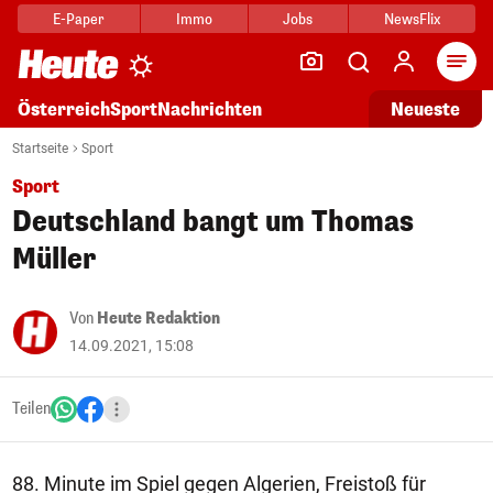
E-Paper
Immo
Jobs
NewsFlix
Arti
Österreich
Sport
Nachrichten
Neueste
Startseite
Sport
Sport
Deutschland bangt um Thomas
Müller
Von
Heute Redaktion
14.09.2021, 15:08
Teilen
88. Minute im Spiel gegen Algerien, Freistoß für