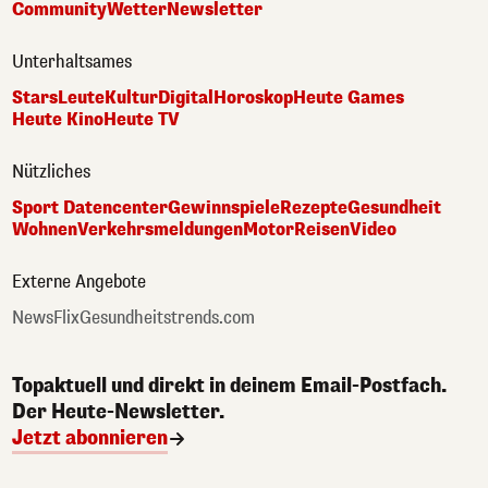
Community
Wetter
Newsletter
Unterhaltsames
Stars
Leute
Kultur
Digital
Horoskop
Heute Games
Heute Kino
Heute TV
Nützliches
Sport Datencenter
Gewinnspiele
Rezepte
Gesundheit
Wohnen
Verkehrsmeldungen
Motor
Reisen
Video
Externe Angebote
NewsFlix
Gesundheitstrends.com
Topaktuell und direkt in deinem Email-Postfach.
Der Heute-Newsletter.
Jetzt abonnieren