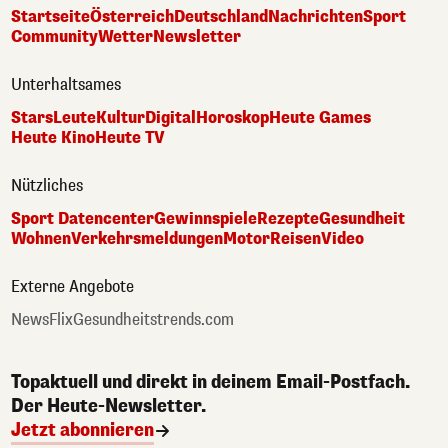
Startseite
Österreich
Deutschland
Nachrichten
Sport
Community
Wetter
Newsletter
Unterhaltsames
Stars
Leute
Kultur
Digital
Horoskop
Heute Games
Heute Kino
Heute TV
Nützliches
Sport Datencenter
Gewinnspiele
Rezepte
Gesundheit
Wohnen
Verkehrsmeldungen
Motor
Reisen
Video
Externe Angebote
NewsFlix
Gesundheitstrends.com
Topaktuell und direkt in deinem Email-Postfach.
Der Heute-Newsletter.
Jetzt abonnieren