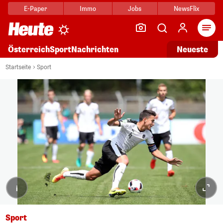
E-Paper
Immo
Jobs
NewsFlix
Arti
Österreich
Sport
Nachrichten
Neueste
Startseite
Sport
i
Sport