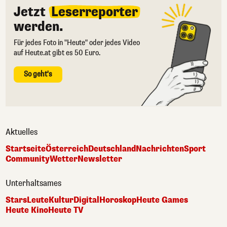
Jetzt
Leserreporter
werden.
Für jedes Foto in "Heute" oder jedes Video
auf Heute.at gibt es 50 Euro.
So geht's
Aktuelles
Startseite
Österreich
Deutschland
Nachrichten
Sport
Community
Wetter
Newsletter
Unterhaltsames
Stars
Leute
Kultur
Digital
Horoskop
Heute Games
Heute Kino
Heute TV